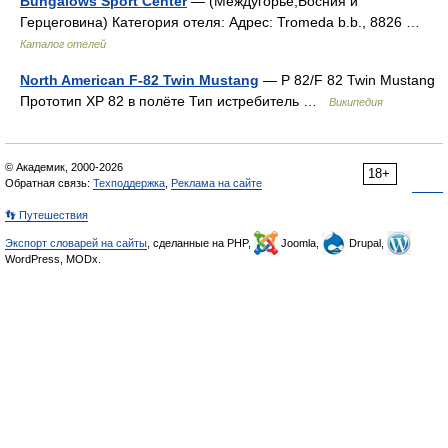
Bungalows Sport Center
— (Междугорье,Босния и
Герцеговина) Категория отеля: Адрес: Tromeda b.b., 8826 …
Каталог отелей
North American F-82 Twin Mustang
— P 82/F 82 Twin Mustang
Прототип XP 82 в полёте Тип истребитель …
Википедия
© Академик, 2000-2026
18+
Обратная связь:
Техподдержка
,
Реклама на сайте
👣 Путешествия
Экспорт словарей на сайты
, сделанные на PHP,
Joomla,
Drupal,
WordPress, MODx.