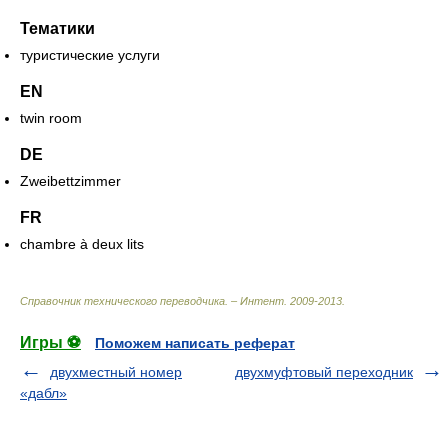
Тематики
туристические услуги
EN
twin room
DE
Zweibettzimmer
FR
chambre à deux lits
Справочник технического переводчика. – Интент
.
2009-2013
.
Игры ⚽
Поможем написать реферат
двухместный номер
двухмуфтовый переходник
«дабл»